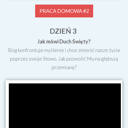
PRACA DOMOWA #2
DZIEŃ 3
Jak mówi Duch Święty?
Bóg konfrontuje myślenie i chce zmienić nasze życie
poprzez swoje Słowo. Jak pozwolić Mu na głębszą
przemianę?