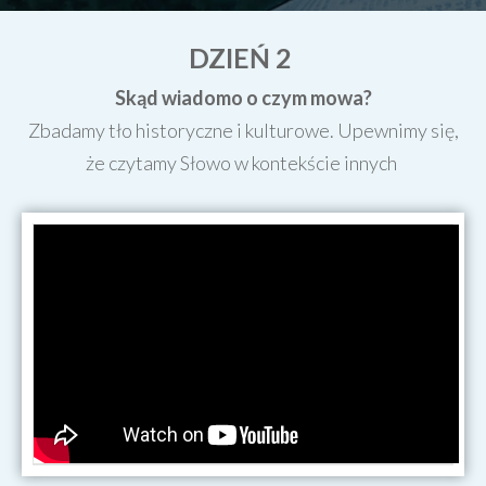
DZIEŃ 2
Skąd wiadomo o czym mowa?
Zbadamy tło historyczne i kulturowe. Upewnimy się,
że czytamy Słowo w kontekście innych