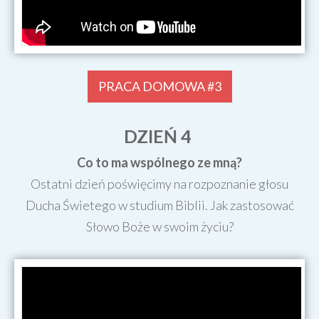
PRACA DOMOWA #3
DZIEŃ 4
Co to ma wspólnego ze mną?
Ostatni dzień poświęcimy na rozpoznanie głosu
Ducha Świetego w studium Biblii. Jak zastosować
Słowo Boże w swoim życiu?