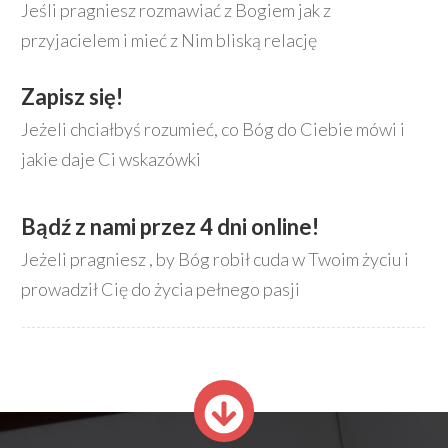
Jeśli pragniesz rozmawiać z Bogiem jak z
przyjacielem i mieć z Nim bliską relację
Zapisz się!
Jeżeli chciałbyś rozumieć, co Bóg do Ciebie mówi i
jakie daje Ci wskazówki
Bądź z nami przez 4 dni online!
Jeżeli pragniesz , by Bóg robił cuda w Twoim życiu i
prowadził Cię do życia pełnego pasji