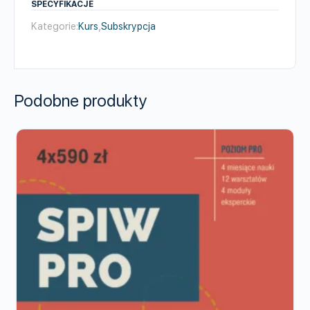
2026
SPECYFIKACJE
-
Kategorie:
Kurs
,
Subskrypcja
8
rat
Podobne produkty