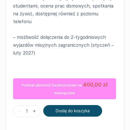
studentami, ocena prac domowych, spotkania
na żywo), dostępnej również z poziomu
telefonu
– możliwość dołączenia do 2-tygodniowych
wyjazdów misyjnych zagranicznych (styczeń –
luty 2027)
400,00
zł
Podziel płatność bezkosztowo na
miesięcznie
Ilość
-
+
Dodaj do koszyka
POZIOM
PRO