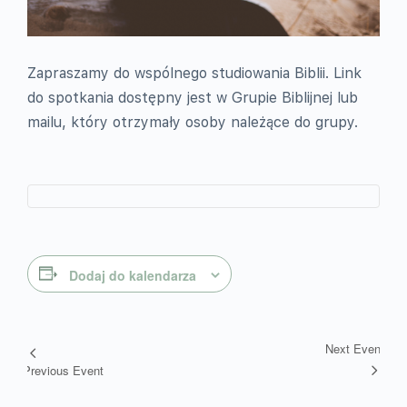
Zapraszamy do wspólnego studiowania Biblii. Link
do spotkania dostępny jest w Grupie Biblijnej lub
mailu, który otrzymały osoby należące do grupy.
Dodaj do kalendarza
Next Event
Wydarzenie
Previous Event
Nawigacja