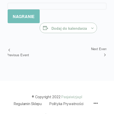
NAGRANIE
Dodaj do kalendarza
Next Event
Wydarzenie
Previous Event
Nawigacja
® Copyright 2022
Pasjaiwizja.pl
Menu
Regulamin Sklepu
Polityka Prywatności
Items